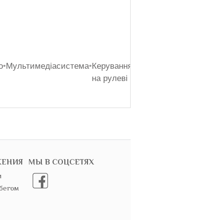
о
•
Мультимедіасистема
•
Керування
•
Вхід
на рулеві
USB/AUX
ЖЕНИЯ
МЫ В СОЦСЕТЯХ
и
бегом