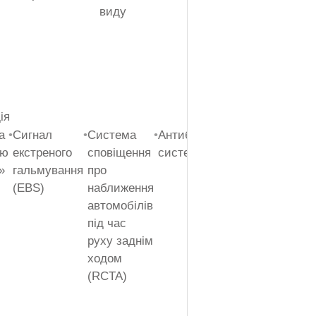
виду
двигуна
ія
а
•
Сигнал
•
Система
•
Антиблокувальна
•
Система
лю
екстреного
сповіщення
система (ABS)
попередж
»
гальмування
про
про зниже
(EBS)
наближення
тиску в
автомобілів
шинах
під час
(TPWS)
руху заднім
ходом
(RCTA)