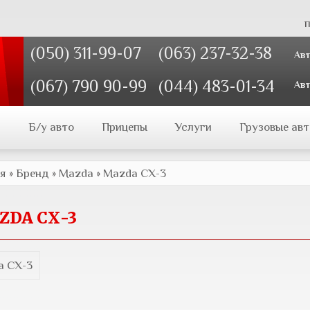
п
(050) 311-99-07
(063) 237-32-38
Авт
(067) 790 90-99
(044) 483-01-34
Авт
и
Б/у авто
Прицепы
Услуги
Грузовые авт
ая
»
Бренд
»
Mazda
»
Mazda СХ-3
ZDA СХ-3