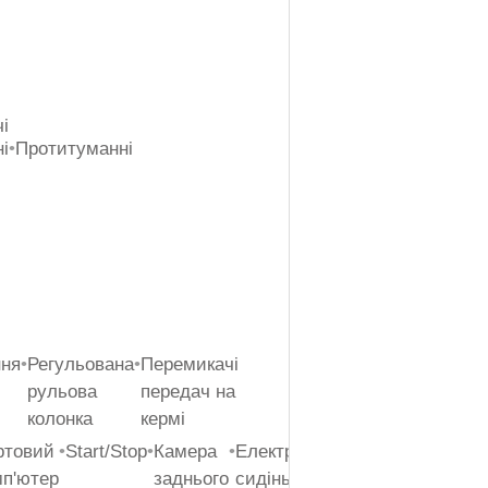
і
і
•
Протитуманні
ння
•
Регульована
•
Перемикачі
рульова
передач на
колонка
кермі
ртовий
•
Start/Stop
•
Камера
•
Eлектропривод
•
Кнопка
•
Дат
мп'ютер
заднього
сидінь
запуску
дощ