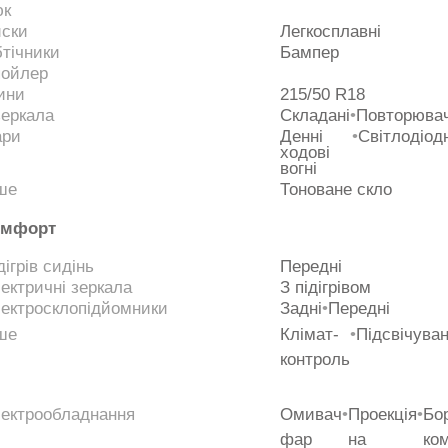
юк
ски
Легкосплавні
тічники
Бампер
ойлер
ини
215/50 R18
еркала
Складані
•
Повторювач
ари
Денні
•
Світлодіодн
ходові
вогні
ше
Тоноване скло
омфорт
дігрів сидінь
Передні
ектричні зеркала
З підігрівом
ектросклопідйомники
Задні
•
Передні
ше
Клімат-
•
Підсвічува
контроль
ектрообладнання
Омивач
•
Проекція
•
Бо
фар
на
ко