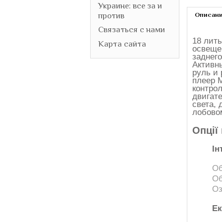
Украине: все за и
против
Описан
Связаться с нами
18 лит
Карта сайта
освеще
заднег
Активн
руль и
плеер 
контро
двигат
света,
лобово
Опції
Ін
Об
Об
Оз
Ек