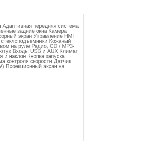
ы Адаптивная передняя система
енные задние окна Камера
сорный экран Управление HMI
е стеклоподъемники Кожаный
вом на руле Радио, CD / MP3-
лютуз Входы USB и AUX Климат
 и наклон Кнопка запуска
а контроля скорости Датчик
W) Проекционный экран на