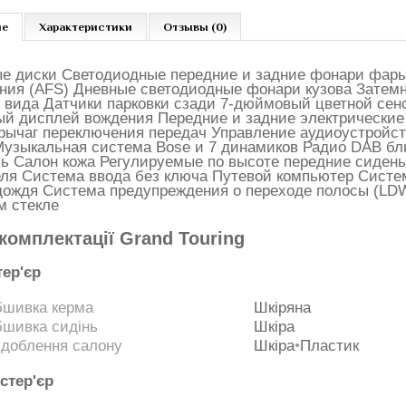
ие
Характеристики
Отзывы (0)
ые диски Светодиодные передние и задние фонари фар
ния (AFS) Дневные светодиодные фонари кузова Затемн
о вида Датчики парковки сзади 7-дюймовый цветной сен
ый дисплей вождения Передние и задние электрически
 рычаг переключения передач Управление аудиоустройст
Музыкальная система Bose и 7 динамиков Радио DAB б
ль Салон кожа Регулируемые по высоте передние сиденья
еля Система ввода без ключа Путевой компьютер Систем
 дождя Система предупреждения о переходе полосы (LD
м стекле
 комплектації
Grand Touring
тер'єр
шивка керма
Шкіряна
шивка сидінь
Шкіра
доблення салону
Шкіра
•
Пластик
стер'єр