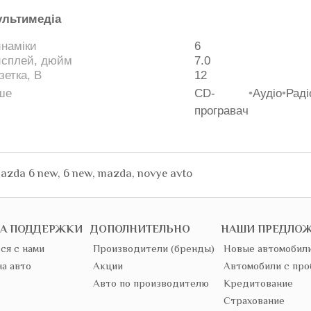
льтимедіа
наміки
6
сплей, дюйм
7.0
зетка, В
12
ше
CD-
•
Аудіо
•
Раді
програвач
azda 6 new
,
6 new
,
mazda
,
novye avto
А ПОДДЕРЖКИ
ДОПОЛНИТЕЛЬНО
НАШИ ПРЕДЛО
ся с нами
Производители (бренды)
Новые автомобил
на авто
Акции
Автомобили с про
Авто по производителю
Кредитование
Страхование