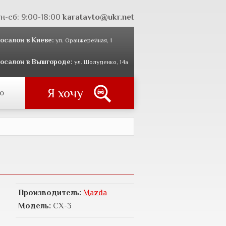
н-сб: 9:00-18:00
karatavto@ukr.net
осалон в Киеве:
ул. Оранжерейная, 1
осалон в Вышгороде:
ул. Шолуденко, 14а
Я хочу
о
Производитель:
Mazda
Модель:
СХ-3