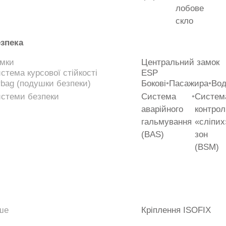
лобове
скло
зпека
мки
Центральний замок
стема курсової стійкості
ESP
rbag (подушки безпеки)
Бокові
•
Пасажира
•
Вод
стеми безпеки
Система
•
Систем
аварійного
контро
гальмування
«сліпих
(BAS)
зон
(BSM)
ше
Кріплення ISOFIX