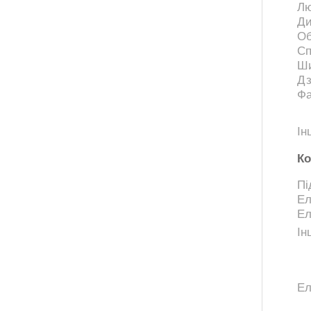
Л
Ди
Об
Сп
Ш
Дз
Ф
Ін
К
Пі
Ел
Ел
Ін
Ел