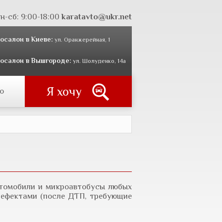
н-сб: 9:00-18:00
karatavto@ukr.net
осалон в Киеве:
ул. Оранжерейная, 1
осалон в Вышгороде:
ул. Шолуденко, 14а
Я хочу
о
томобили и микроавтобусы любых
 дефектами (после ДТП, требующие