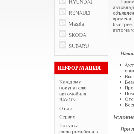
HYUNDAI
Прием
автовлад
RENAULT
объявлен
времени.
Mazda
быстрее,
авто на 
SKODA
SUBARU
Нашим
Акт
ИНФОРМАЦИЯ
опи
Выг
Каждому
Без
покупателю
Про
Пом
автомобиля
Отс
RAVON
Бес
О нас
Услови
Сервис
Покупка
При п
электромобиля в