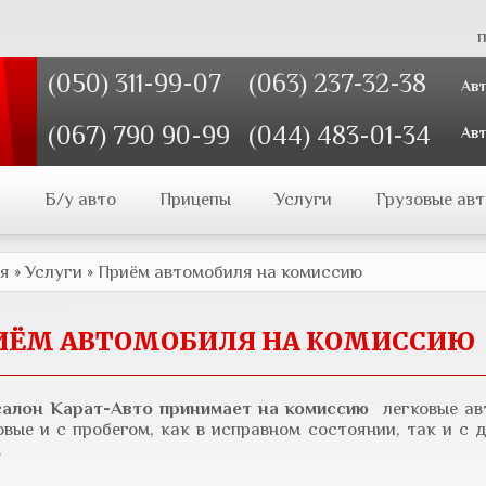
п
(050) 311-99-07
(063) 237-32-38
Авт
(067) 790 90-99
(044) 483-01-34
Авт
и
Б/у авто
Прицепы
Услуги
Грузовые авт
ая
»
Услуги
»
Приём автомобиля на комиссию
ИЁМ АВТОМОБИЛЯ НА КОМИССИЮ
салон Карат-Авто принимает на комиссию
легковые ав
овые и с пробегом, как в исправном состоянии, так и с
.