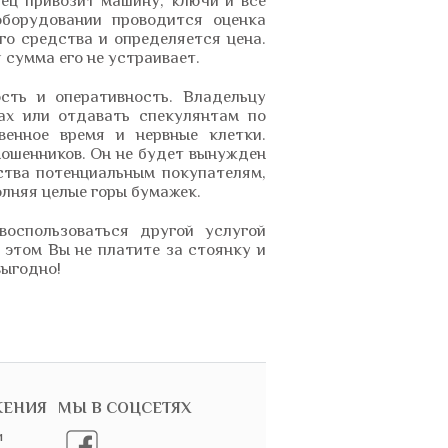
ец привозит машину, ключи и все
оборудовании проводится оценка
го средства и определяется цена.
сумма его не устраивает.
сть и оперативность. Владельцу
ах или отдавать спекулянтам по
венное время и нервные клетки.
мошенников. Он не будет вынужден
ства потенциальным покупателям,
олняя целые горы бумажек.
воспользоваться другой услугой
 этом Вы не платите за стоянку и
выгодно!
ЖЕНИЯ
МЫ В СОЦСЕТЯХ
и