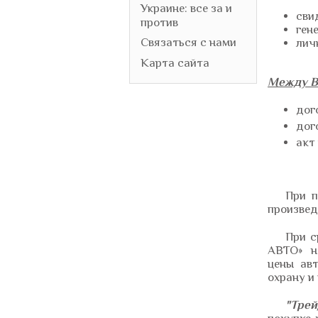
Украине: все за и
сви
против
ген
Связаться с нами
лич
Карта сайта
М
ежду В
дог
дог
акт
При п
произвед
При с
АВТО» не
цены ав
охрану и
"Трей