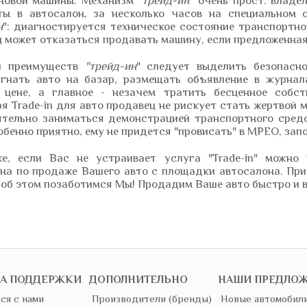
 новой машины. Механизм
"трейд-ин"
очень прост: владел
ты в автосалон, за несколько часов на специальном 
н
": диагностируется техническое состояние транспортно
 может отказаться продавать машину, если предложенная 
и преимуществ
"трейд-ин
" следует выделить безопасно
 гнать авто на базар, размещать объявление в журнал
 цене, а главное - незачем тратить бесценное собст
я Trade-in для авто продавец не рискует стать жертвой 
тельно заниматься демонстрацией транспортного сред
собенно приятно, ему не придется "провисать" в МРЕО, зап
е, если Вас не устраивает услуга "Trade-in" можно 
на по продаже Вашего авто с площадки автосалона. При
 об этом позаботимся Мы! Продадим Ваше авто быстро и 
А ПОДДЕРЖКИ
ДОПОЛНИТЕЛЬНО
НАШИ ПРЕДЛО
ся с нами
Производители (бренды)
Новые автомобил