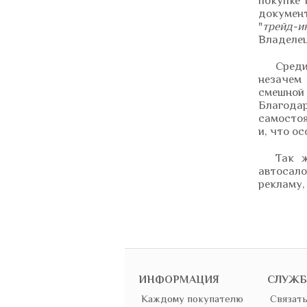
покупке
докумен
"
трейд-и
Владелец
Сред
незачем
смешной
Благодар
самостоя
и, что о
Так ж
автосало
рекламу,
ИНФОРМАЦИЯ
СЛУЖБ
Каждому покупателю
Связать