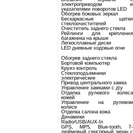
электроприводом и
указателями поворотов LED
Обогрев боковых зеркал
Бескаркасные щетки
стеклоочистителей
Очиститель заднего стекла
Рейлинги для крепления
багажника на крыше
Легкосплавные диски
LED дневные ходовые огни
Обогрев заднего стекла
Бортовой компьютер
Круиз контроль
Стеклоподъемники
электрические
Привод центрального замка
Управление замками с д\у
Отделка рулевого колеса
кожей
Управление на рулевом
колесе
Отделка салона кожа
Динамики
Radio/USB/AUX-In
GPS, MP5, Blue-tooth, 7-
дюймовый сенсорный экран с