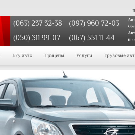
п
Авт
(063) 237 32-38
(097) 960 72-03
Ора
Авт
(050) 311 99-07
(067) 551 11-44
Шол
о
Б/у авто
Прицепы
Услуги
Грузовые авт