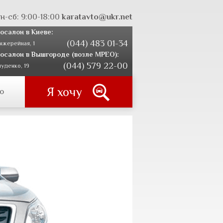
н-сб: 9:00-18:00
karatavto@ukr.net
осалон в Киеве:
(044) 483 01-34
нжерейная, 1
осалон в Вышгороде (возле МРЕО):
(044) 579 22-00
уденко, 19
Я хочу
о